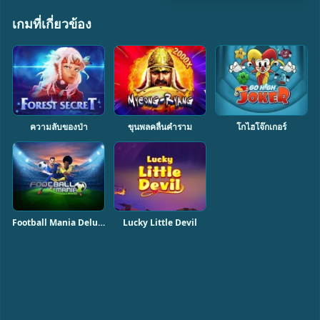
เกมที่เกี่ยวข้อง
ความลับของป่า
ขุนพลคลื่นคำราม
โกไฮโจ๊กเกอร์
Football Mania Deluxe
Lucky Little Devil