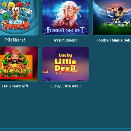
โกไฮโจ๊กเกอร์
ความลับของป่า
Football Mania Del
Tsai Shen's Gift
Lucky Little Devil