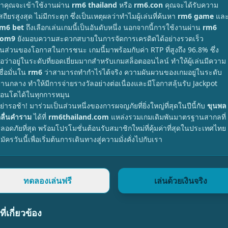
่าคุณจะเข้าใช้งานผ่าน
rm6 thailand
หรือ
rm6.con
คุณจะได้รับความ
สถียรสูงสุด ไม่มีกระตุก ซึ่งเป็นเหตุผลว่าทำไมผู้เล่นที่ค้นหา
rm6 game
แล
m6 bet
ถึงเลือกเล่นเกมนี้เป็นอันดับหนึ่ง นอกจากนี้การใช้งานผ่าน
rm6
com9
ยังมอบความสะดวกสบายในการจัดการเครดิตได้อย่างรวดเร็ว
นส่วนของโอกาสในการชนะ เกมนี้มาพร้อมกับค่า RTP ที่สูงถึง 96.8% ซึ่ง
ือว่าอยู่ในระดับที่ยอดเยี่ยมมากสำหรับเกมสล็อตออนไลน์ ทำให้ผู้เล่นมีความ
ชื่อมั่นใน
rm6
ว่าสามารถทำกำไรได้จริง ความผันผวนของเกมอยู่ในระดับ
านกลาง ทำให้มีการจ่ายรางวัลอย่างต่อเนื่องและมีโอกาสลุ้นรับ Jackpot
้อนโตได้ในทุกการหมุน
ย่ารอช้า! มาร่วมเป็นส่วนหนึ่งของการผจญภัยที่ยิ่งใหญ่ที่สุดในปีนี้กับ
ขุนพล
ลื่นคำราม
ได้ที่
rm6thailand.com
แหล่งรวมเกมเดิมพันมาตรฐานสากลที่
ลอดภัยที่สุด พร้อมโปรโมชั่นต้อนรับสมาชิกใหม่ที่คุ้มค่าที่สุดในประเทศไทย
มัครวันนี้เพื่อเริ่มต้นการเดินทางสู่ความมั่งคั่งไปกับเรา
ทดลองเล่นฟรี
เล่นด้วยเงินจริง
ี่เกี่ยวข้อง