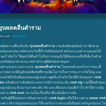
▶
ขุนพลคลื่นคำราม
PG Soft
RTP 96.8%
ัมผัสความตื่นเต้นกับ
ขุนพลคลื่นคำราม
เกมเดิมพันสุดมันส์ กราฟิกสวย
บนัสแตกบ่อย สมัครเล่นวันนี้ที่ rm6thailand พร้อมระบบฝาก-ถอนออโต้
วดเร็วทันใจ ให้คุณได้ดื่มด่ำไปกับการผจญภัยใต้ท้องทะเลลึกที่เต็มไปด้วย
ุมทรัพย์มหาศาลและเหล่านักรบผู้พิทักษ์มหาสมุทร
นด้านของระบบการเล่น
ขุนพลคลื่นคำราม
โดดเด่นด้วยกลไกการชนะที่
ลากหลาย มีสัญลักษณ์พิเศษที่ช่วยเพิ่มโอกาสในการชนะรางวัลใหญ่ และ
ีเจอร์ฟรีสปินที่ออกบ่อยจนผู้เล่นต่างพูดถึง สำหรับใครที่กำลังมองหา
rm6
lot
หรือต้องการสัมผัสประสบการณ์การเล่นระดับ
rm6 vip
เกมนี้คือคำตอบที
มบูรณ์แบบ ด้วยงานภาพระดับ 4K และเสียงประกอบที่เร้าใจ ทำให้การเดิม
ันผ่าน
rm6 com
กลายเป็นเรื่องที่น่าตื่นเต้นยิ่งกว่าเดิม
ำหรับผู้ที่ชื่นชอบการค้นหาทางเข้า
rm6 login
หรือใช้งานผ่าน
www rm6
ะพบว่าตัวเกมถูกออกแบบมาให้รองรับการเล่นบนมือถืออย่างสมบูรณ์แบบ ไม่