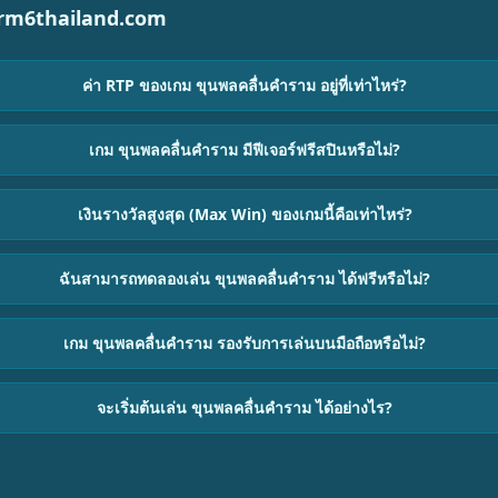
rm6thailand.com
ค่า RTP ของเกม ขุนพลคลื่นคำราม อยู่ที่เท่าไหร่?
เกม ขุนพลคลื่นคำราม มีฟีเจอร์ฟรีสปินหรือไม่?
เงินรางวัลสูงสุด (Max Win) ของเกมนี้คือเท่าไหร่?
ฉันสามารถทดลองเล่น ขุนพลคลื่นคำราม ได้ฟรีหรือไม่?
เกม ขุนพลคลื่นคำราม รองรับการเล่นบนมือถือหรือไม่?
จะเริ่มต้นเล่น ขุนพลคลื่นคำราม ได้อย่างไร?