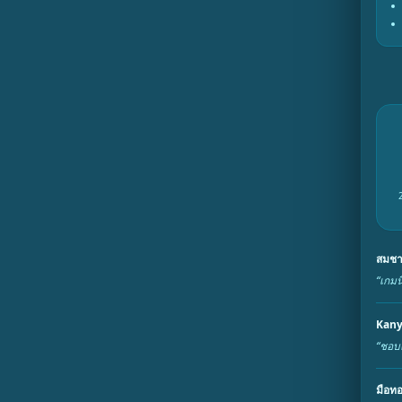
คะแ
สมชา
“เกมน
Kany
“ชอบต
มือท