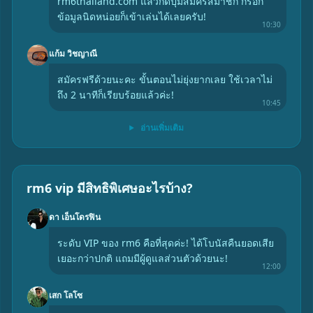
rm6thailand.com แล้วกดปุ่มสมัครสมาชิก กรอก
ข้อมูลนิดหน่อยก็เข้าเล่นได้เลยครับ!
10:30
แก้ม วิชญาณี
สมัครฟรีด้วยนะคะ ขั้นตอนไม่ยุ่งยากเลย ใช้เวลาไม่
ถึง 2 นาทีก็เรียบร้อยแล้วค่ะ!
10:45
อ่านเพิ่มเติม
rm6 vip มีสิทธิพิเศษอะไรบ้าง?
ดา เอ็นโดรฟิน
ระดับ VIP ของ rm6 คือที่สุดค่ะ! ได้โบนัสคืนยอดเสีย
เยอะกว่าปกติ แถมมีผู้ดูแลส่วนตัวด้วยนะ!
12:00
เสก โลโซ