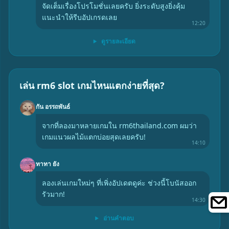
จัดเต็มเรื่องโปรโมชั่นเลยครับ ยิ่งระดับสูงยิ่งคุ้ม
แนะนำให้รีบอัปเกรดเลย
12:20
ดูรายละเอียด
เล่น rm6 slot เกมไหนแตกง่ายที่สุด?
กัน อรรถพันธ์
จากที่ลองมาหลายเกมใน rm6thailand.com ผมว่า
เกมแนวผลไม้แตกบ่อยสุดเลยครับ!
14:10
ทาทา ยัง
ลองเล่นเกมใหม่ๆ ที่เพิ่งอัปเดตดูค่ะ ช่วงนี้โบนัสออก
รัวมาก!
14:30
อ่านคำตอบ