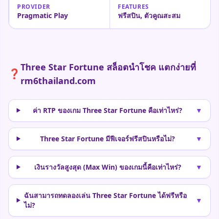
PROVIDER
FEATURES
Pragmatic Play
ฟรีสปิน, ตัวคูณสะสม
Three Star Fortune สล็อตนำโชค แตกง่ายที่
❓
rm6thailand.com
ค่า RTP ของเกม Three Star Fortune คือเท่าไหร่?
▼
Three Star Fortune มีฟีเจอร์ฟรีสปินหรือไม่?
▼
เงินรางวัลสูงสุด (Max Win) ของเกมนี้คือเท่าไหร่?
▼
ฉันสามารถทดลองเล่น Three Star Fortune ได้ฟรีหรือ
▼
ไม่?