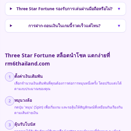
Three Star Fortune รองรับการเล่นผ่านมือถือหรือไม่?
▼
การฝาก-ถอนเงินในเกมนี้รวดเร็วแค่ไหน?
▼
Three Star Fortune สล็อตนำโชค แตกง่ายที่
rm6thailand.com
ตั้งค่าเงินเดิมพัน
1
เลือกจำนวนเงินเดิมพันที่คุณต้องการต่อการหมุนหนึ่งครั้ง โดยปรับแต่งได้
ตามงบประมาณของคุณ
หมุนวงล้อ
2
กดปุ่ม 'หมุน' (Spin) เพื่อเริ่มเกม และรอลุ้นให้สัญลักษณ์ที่เหมือนกันเรียงกัน
ตามเส้นจ่ายเงิน
ลุ้นรับโบนัส
3