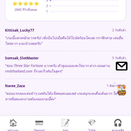
3
⭐⭐⭐⭐⭐
2
2845 รีวิวทั้งหมด
1
Kittisak_Lucky77
2 วันที่แล้ว
“เกมนี้แตกหนักมากครับ! เพิ่งปั่นไปเมื่อคืนได้โบนัสก้อนโตเลย กราฟิกสวย เล่นลื่น
ไหลมาก แนะนำเลยครับ”
Somsak_SlotMaster
5 วันที่แล้ว
“ชอบ Three Star Fortune มากครับ ตัวคูณเยอะสะใจมาก ฝาก-ถอนผ่าน
rm6thailand.com ก็รวดเร็วทันใจสุดๆ”
Naree_Zaza
1 สัปดาห์ที่แล้ว
“ตอนแรกลองเล่นขำๆ แต่ดันได้แจ็คพอตเฉยเลย! เกมสนุกและตื่นเต้นมาก ใครมอง
หาสล็อตแตกง่ายต้องลองเกมนี้ค่ะ”
🏠
💳
📝
💎
🎧
หน้าแรก
Deposit
Join
โบนัส
ช่วยเหลือ