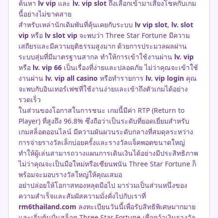
ค้นหา
lv vip
และ
lv. vip slot
ถึงเลือกเข้ามาเสี่ยงโชคกับเกม
นี้อย่างไม่ขาดสาย
สำหรับเหล่านักเดิมพันที่คุ้นเคยกับระบบ
lv vip slot
,
lv. slot
vip
หรือ
lv slot vip
จะพบว่า Three Star Fortune มีความ
เสถียรและมีความยุติธรรมสูงมาก ด้วยการประมวลผลผ่าน
ระบบสุ่มที่มีมาตรฐานสากล ทำให้การเข้าใช้งานผ่าน
lv. vip
หรือ
lv. vip 66
เป็นเรื่องที่ง่ายและปลอดภัย ไม่ว่าคุณจะเข้าใช้
งานผ่าน
lv. vip all casino
หรือทำรายการ
lv. vip login
คุณ
จะพบกับอินเทอร์เฟซที่ใช้งานง่ายและเข้าถึงตัวเกมได้อย่าง
รวดเร็ว
ในส่วนของโอกาสในการชนะ เกมนี้มีค่า RTP (Return to
Player) ที่สูงถึง 96.8% ซึ่งถือว่าเป็นระดับที่ยอดเยี่ยมสำหรับ
เกมสล็อตออนไลน์ มีความผันผวนระดับกลางที่สมดุลระหว่าง
การจ่ายรางวัลเล็กบ่อยครั้งและรางวัลแจ็คพอตขนาดใหญ่
ทำให้ผู้เล่นสามารถวางแผนการเดินเงินได้อย่างมีประสิทธิภาพ
ไม่ว่าคุณจะเป็นมือใหม่หรือเซียนพนัน Three Star Fortune ก็
พร้อมจะมอบรางวัลใหญ่ให้คุณเสมอ
อย่าปล่อยให้โอกาสทองหลุดมือไป มาร่วมเป็นส่วนหนึ่งของ
ความสำเร็จและสัมผัสความมั่งคั่งไปกับเราที่
rm6thailand.com
ลงทะเบียนวันนี้เพื่อรับสิทธิพิเศษมากมาย
และเริ่มต้นปั่นสล็อต Three Star Fortune เพื่อคว้าเงินรางวัล