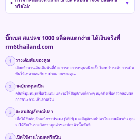
▼
หรือไม่?
บิ๊กเบส สแปลช 1000 สล็อตแตกง่าย ได้เงินจริงที่
rm6thailand.com
วางเดิมพันของคุณ
1
เลือกจำนวนเงินเดิมพันที่ต้องการต่อการหมุนหนึ่งครั้ง โดยปรับระดับการเดิม
พันให้เหมาะสมกับงบประมาณของคุณ
กดปุ่มหมุนสปิน
2
คลิกที่ปุ่มหมุนเพื่อเริ่มเกม และรอให้สัญลักษณ์ต่างๆ หยุดนิ่งเพื่อตรวจสอบผล
การชนะตามเส้นจ่ายเงิน
สะสมสัญลักษณ์ปลา
3
เมื่อได้รับสัญลักษณ์ชาวประมง (Wild) และสัญลักษณ์ปลาในรอบเดียวกัน คุณ
จะได้รับเงินรางวัลจากมูลค่าของปลาตัวนั้นทันที
เปิดใช้งานโหมดฟรีสปิน
4