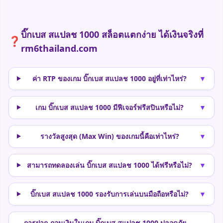
บิ๊กเบส สแปลช 1000 สล็อตแตกง่าย ได้เงินจริงที่
❓
rm6thailand.com
ค่า RTP ของเกม บิ๊กเบส สแปลช 1000 อยู่ที่เท่าไหร่?
▼
เกม บิ๊กเบส สแปลช 1000 มีฟีเจอร์ฟรีสปินหรือไม่?
▼
รางวัลสูงสุด (Max Win) ของเกมนี้คือเท่าไหร่?
▼
สามารถทดลองเล่น บิ๊กเบส สแปลช 1000 ได้ฟรีหรือไม่?
▼
บิ๊กเบส สแปลช 1000 รองรับการเล่นบนมือถือหรือไม่?
▼
การฝาก-ถอนเงินในเกม บิ๊กเบส สแปลช 1000 ปลอดภัย