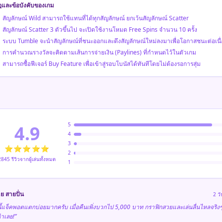
ฎและข้อบังคับของเกม
สัญลักษณ์ Wild สามารถใช้แทนที่ได้ทุกสัญลักษณ์ ยกเว้นสัญลักษณ์ Scatter
สัญลักษณ์ Scatter 3 ตัวขึ้นไป จะเปิดใช้งานโหมด Free Spins จำนวน 10 ครั้ง
ระบบ Tumble จะนำสัญลักษณ์ที่ชนะออกและดึงสัญลักษณ์ใหม่ลงมาเพื่อโอกาสชนะต่อเนื่
การคำนวณรางวัลจะคิดตามเส้นการจ่ายเงิน (Paylines) ที่กำหนดไว้ในตัวเกม
สามารถซื้อฟีเจอร์ Buy Feature เพื่อเข้าสู่รอบโบนัสได้ทันทีโดยไม่ต้องรอการสุ่ม
นรีวิวจากผู้เล่น
5
4.9
4
3
⭐⭐⭐⭐⭐
2
2845 รีวิวจากผู้เล่นทั้งหมด
1
ย สายปั่น
2 วั
ี้แจ็คพอตแตกบ่อยมากครับ เมื่อคืนเพิ่งบวกไป 5,000 บาท กราฟิกสวยและเล่นลื่นไหลจริง
ำเลย!”