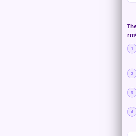
The
rm
1
2
3
4