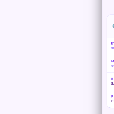
R
9
M
x
R
5
P
P