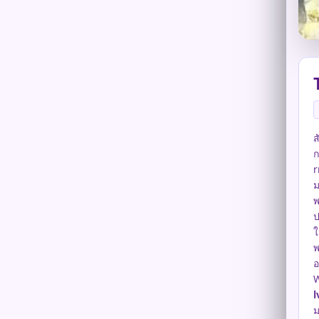
ส
ก
r
ม
พ
ป
ใ
พ
อ
W
l
ม