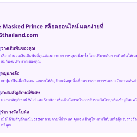
 Masked Prince สล็อตออนไลน์ แตกง่ายที่
6thailand.com
วางเดิมพันของคุณ
เลือกจำนวนเงินเดิมพันที่คุณต้องการต่อการหมุนหนึ่งครั้ง โดยปรับระดับการเดิมพันให้เ
สมกับงบประมาณของคุณ
หมุนวงล้อ
กดปุ่มสปินเพื่อเริ่มเกม และรอให้สัญลักษณ์หยุดนิ่งเพื่อตรวจสอบการชนะรางวัลตามเส้นจ่
สะสมสัญลักษณ์พิเศษ
มองหาสัญลักษณ์ Wild และ Scatter เพื่อเพิ่มโอกาสในการรับรางวัลใหญ่หรือเข้าสู่โหมด
รับรางวัลโบนัส
เมื่อได้รับสัญลักษณ์ Scatter ครบตามที่กำหนด คุณจะเข้าสู่โหมดฟรีสปินเพื่อลุ้นรับรางวัล
ทวีคูณ