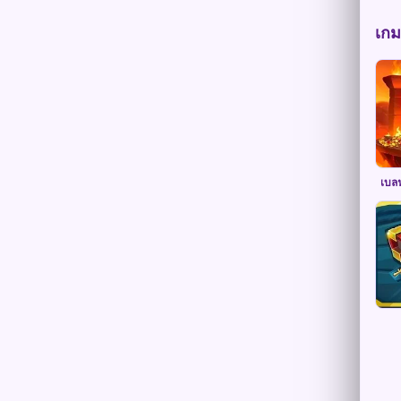
เกมท
เบลฟ