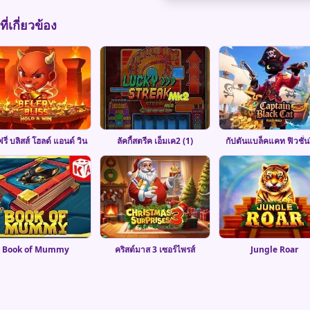
ี่เกี่ยวข้อง
รี่ บลิสส์ โฮลด์ แอนด์ วิน
ลัคกี้สตรีค เอ็มเค2 (1)
กัปตันแบล็คแคท ฟิวชั่นร
Book of Mummy
คริสต์มาส 3 เซอร์ไพรส์
Jungle Roar