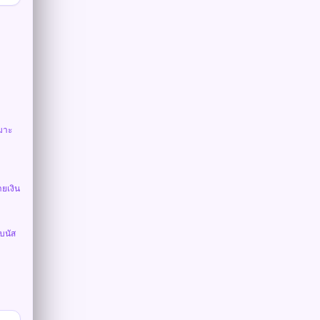
หมาะ
ายเงิน
โบนัส