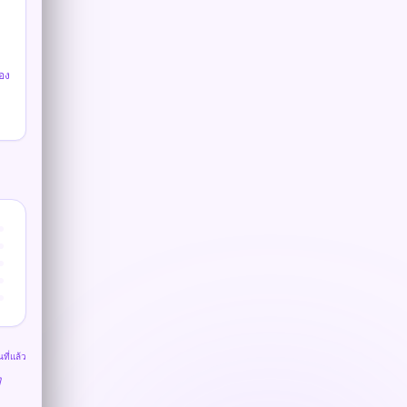
อง
นที่แล้ว
ๆ