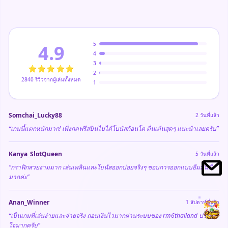
คะแนนรีวิวจากผู้เล่น
5
4.9
4
3
⭐⭐⭐⭐⭐
2
2840 รีวิวจากผู้เล่นทั้งหมด
1
Somchai_Lucky88
2 วันที่แล้ว
“เกมนี้แตกหนักมาก! เพิ่งกดฟรีสปินไปได้โบนัสก้อนโต ตื่นเต้นสุดๆ แนะนำเลยครับ”
Kanya_SlotQueen
5 วันที่แล้ว
“กราฟิกสวยงามมาก เล่นเพลินและโบนัสออกบ่อยจริงๆ ชอบการออกแบบธีมมัมมี่
มากค่ะ”
Anan_Winner
1 สัปดาห์ที่แล้ว
“เป็นเกมที่เล่นง่ายและจ่ายจริง ถอนเงินไวมากผ่านระบบของ rm6thailand ประทับ
ใจมากครับ”