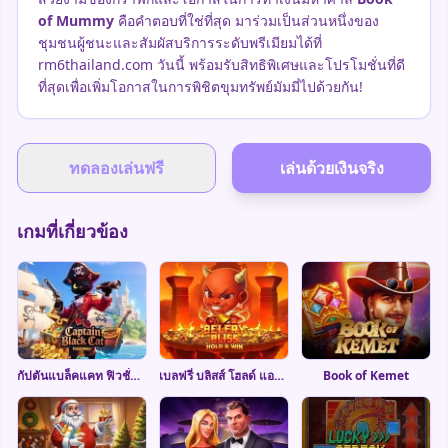
of Mummy
คือคำตอบที่ใช่ที่สุด มาร่วมเป็นส่วนหนึ่งของ
ชุมชนผู้ชนะและสัมผัสบริการระดับพรีเมียมได้ที่
rm6thailand.com วันนี้ พร้อมรับสิทธิพิเศษและโปรโมชั่นที่ดี
ที่สุดเพื่อเพิ่มโอกาสในการพิชิตขุมทรัพย์มัมมี่ไปด้วยกัน!
ทดลองเล่นฟรี
เล่นด้วยเงินจริง
เกมที่เกี่ยวข้อง
กัปตันแบล็คแคท ฟิวชั่นรีลส์
เบลฟรี่ บลิสส์ โฮลด์ แอนด์ วิน
Book of Kemet