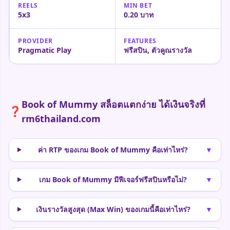
REELS
MIN BET
5x3
0.20 บาท
PROVIDER
FEATURES
Pragmatic Play
ฟรีสปิน, ตัวคูณรางวัล
Book of Mummy สล็อตแตกง่าย ได้เงินจริงที่
❓
rm6thailand.com
ค่า RTP ของเกม Book of Mummy คือเท่าไหร่?
▼
เกม Book of Mummy มีฟีเจอร์ฟรีสปินหรือไม่?
▼
เงินรางวัลสูงสุด (Max Win) ของเกมนี้คือเท่าไหร่?
▼