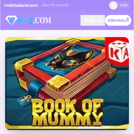
rm6thailand.com
สล็อต VIP อันดับหนึ่ง
ภาษา
เข้าสู่ระบบ
สมัครตอนนี้