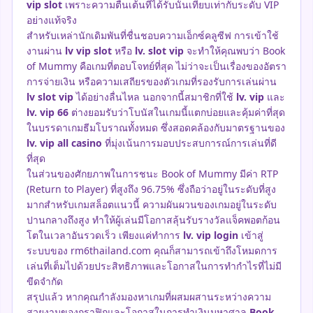
vip slot
เพราะความตื่นเต้นที่ได้รับนั้นเทียบเท่ากับระดับ VIP
อย่างแท้จริง
สำหรับเหล่านักเดิมพันที่ชื่นชอบความเอ็กซ์คลูซีฟ การเข้าใช้
งานผ่าน
lv vip slot
หรือ
lv. slot vip
จะทำให้คุณพบว่า Book
of Mummy คือเกมที่ตอบโจทย์ที่สุด ไม่ว่าจะเป็นเรื่องของอัตรา
การจ่ายเงิน หรือความเสถียรของตัวเกมที่รองรับการเล่นผ่าน
lv slot vip
ได้อย่างลื่นไหล นอกจากนี้สมาชิกที่ใช้
lv. vip
และ
lv. vip 66
ต่างยอมรับว่าโบนัสในเกมนี้แตกบ่อยและคุ้มค่าที่สุด
ในบรรดาเกมธีมโบราณทั้งหมด ซึ่งสอดคล้องกับมาตรฐานของ
lv. vip all casino
ที่มุ่งเน้นการมอบประสบการณ์การเล่นที่ดี
ที่สุด
ในส่วนของศักยภาพในการชนะ Book of Mummy มีค่า RTP
(Return to Player) ที่สูงถึง 96.75% ซึ่งถือว่าอยู่ในระดับที่สูง
มากสำหรับเกมสล็อตแนวนี้ ความผันผวนของเกมอยู่ในระดับ
ปานกลางถึงสูง ทำให้ผู้เล่นมีโอกาสลุ้นรับรางวัลแจ็คพอตก้อน
โตในเวลาอันรวดเร็ว เพียงแค่ทำการ
lv. vip login
เข้าสู่
ระบบของ rm6thailand.com คุณก็สามารถเข้าถึงโหมดการ
เล่นที่เต็มไปด้วยประสิทธิภาพและโอกาสในการทำกำไรที่ไม่มี
ขีดจำกัด
สรุปแล้ว หากคุณกำลังมองหาเกมที่ผสมผสานระหว่างความ
สวยงามของกราฟิกและโอกาสในการทำเงินมหาศาล
Book