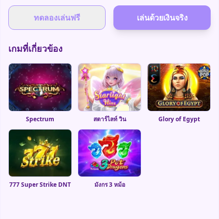
ทดลองเล่นฟรี
เล่นด้วยเงินจริง
เกมที่เกี่ยวข้อง
Spectrum
สตาร์ไลท์ วิน
Glory of Egypt
777 Super Strike DNT
มังกร 3 หม้อ