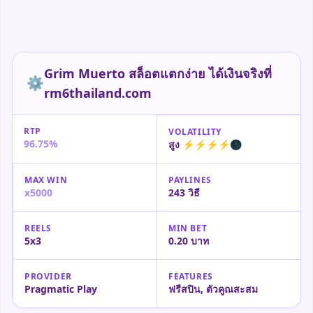
Grim Muerto สล็อตแตกง่าย ได้เงินจริงที่
⚙️
rm6thailand.com
RTP
VOLATILITY
96.75%
สูง ⚡⚡⚡⚡🌑
MAX WIN
PAYLINES
x5000
243 วิธี
REELS
MIN BET
5x3
0.20 บาท
PROVIDER
FEATURES
Pragmatic Play
ฟรีสปิน, ตัวคูณสะสม