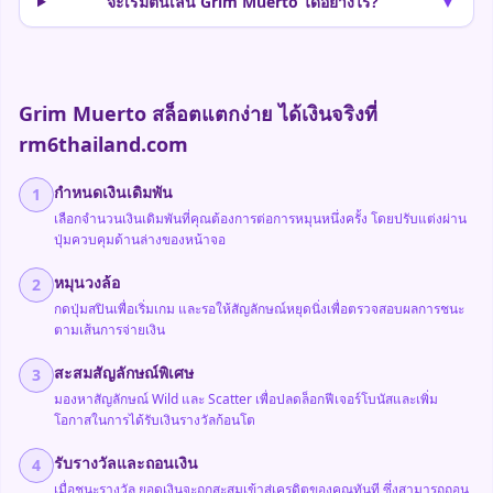
จะเริ่มต้นเล่น Grim Muerto ได้อย่างไร?
▼
Grim Muerto สล็อตแตกง่าย ได้เงินจริงที่
rm6thailand.com
กำหนดเงินเดิมพัน
1
เลือกจำนวนเงินเดิมพันที่คุณต้องการต่อการหมุนหนึ่งครั้ง โดยปรับแต่งผ่าน
ปุ่มควบคุมด้านล่างของหน้าจอ
หมุนวงล้อ
2
กดปุ่มสปินเพื่อเริ่มเกม และรอให้สัญลักษณ์หยุดนิ่งเพื่อตรวจสอบผลการชนะ
ตามเส้นการจ่ายเงิน
สะสมสัญลักษณ์พิเศษ
3
มองหาสัญลักษณ์ Wild และ Scatter เพื่อปลดล็อกฟีเจอร์โบนัสและเพิ่ม
โอกาสในการได้รับเงินรางวัลก้อนโต
รับรางวัลและถอนเงิน
4
เมื่อชนะรางวัล ยอดเงินจะถูกสะสมเข้าสู่เครดิตของคุณทันที ซึ่งสามารถถอน