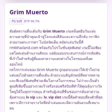
▶
Grim Muerto
PG Soft
RTP 96.7%
สัมผัสความตื่นเต้นกับ
Grim Muerto
เกมสล็อตธีมวันแห่ง
ความตายที่นำคุณเข้าสู่โลกแห่งสีสันและความลึกลับ กราฟิก
สวยงามตระการตา โบนัสจัดเต็ม สมัครเล่นวันนี้ที่
rm6thailand.com พร้อมรับโปรโมชั่นสุดพิเศษ! เกมนี้ไม่เพียง
แต่โดดเด่นด้านงานศิลปะ แต่ยังมอบประสบการณ์การเดิมพัน
ที่เร้าใจสำหรับผู้ที่มองหาความแตกต่างในโลกของสล็อต
ออนไลน์
กลไกการเล่นของ Grim Muerto ถูกออกแบบมาให้เข้าใจง่าย
แต่แฝงไปด้วยความตื่นเต้น ด้วยระบบสัญลักษณ์ที่หลากหลาย
และฟีเจอร์พิเศษที่ช่วยเพิ่มโอกาสในการชนะ ไม่ว่าจะเป็นตัว
คูณที่เพิ่มขึ้นอย่างรวดเร็วหรือรอบฟรีสปินที่ทำให้คุณลุ้นรางวัล
ใหญ่ได้ในทุกการหมุน สำหรับผู้เล่นที่ชื่นชอบการค้นหาความ
คุ้มค่าแบบ
lv vip
และ
lv. vip slot
เกมนี้คือคำตอบที่ลงตัวที่สุด
เพราะมีการจ่ายรางวัลที่สม่ำเสมอและมีความผันผวนที่เหมาะ
สม