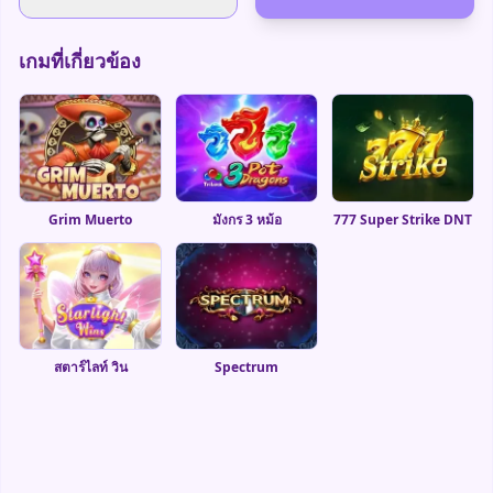
เกมที่เกี่ยวข้อง
Grim Muerto
มังกร 3 หม้อ
777 Super Strike DNT
สตาร์ไลท์ วิน
Spectrum