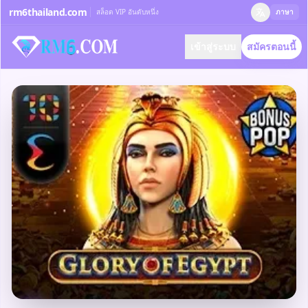
rm6thailand.com
สล็อต VIP อันดับหนึ่ง
ภาษา
เข้าสู่ระบบ
สมัครตอนนี้