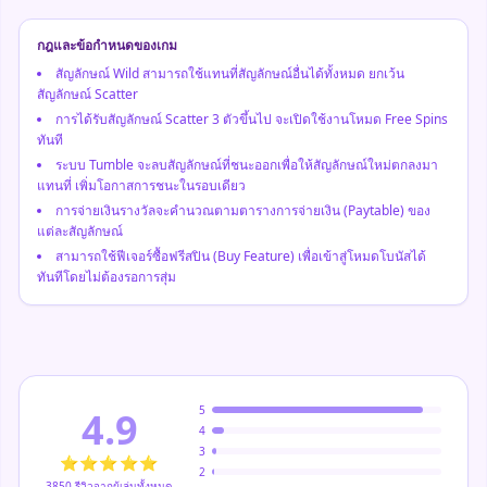
กฎและข้อกำหนดของเกม
สัญลักษณ์ Wild สามารถใช้แทนที่สัญลักษณ์อื่นได้ทั้งหมด ยกเว้น
สัญลักษณ์ Scatter
การได้รับสัญลักษณ์ Scatter 3 ตัวขึ้นไป จะเปิดใช้งานโหมด Free Spins
ทันที
ระบบ Tumble จะลบสัญลักษณ์ที่ชนะออกเพื่อให้สัญลักษณ์ใหม่ตกลงมา
แทนที่ เพิ่มโอกาสการชนะในรอบเดียว
การจ่ายเงินรางวัลจะคำนวณตามตารางการจ่ายเงิน (Paytable) ของ
แต่ละสัญลักษณ์
สามารถใช้ฟีเจอร์ซื้อฟรีสปิน (Buy Feature) เพื่อเข้าสู่โหมดโบนัสได้
ทันทีโดยไม่ต้องรอการสุ่ม
คะแนนรีวิวจากผู้เล่น
5
4.9
4
3
⭐⭐⭐⭐⭐
2
3850 รีวิวจากผู้เล่นทั้งหมด