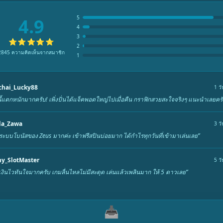
นรีวิวจากผู้เล่นจริง
5
4.9
4
3
⭐⭐⭐⭐⭐
2
2845 ความคิดเห็นจากสมาชิก
1
hai_Lucky88
1 วั
ี้แตกหนักมากครับ! เพิ่งปั่นได้แจ็คพอตใหญ่ไปเมื่อคืน กราฟิกสวยสะใจจริงๆ แนะนำเลยคร
da_Zawa
3 วั
ะบบโบนัสของ Zeus มากค่ะ เข้าฟรีสปินบ่อยมาก ได้กำไรทุกวันที่เข้ามาเล่นเลย”
y_SlotMaster
5 วั
งินไวทันใจมากครับ เกมลื่นไหลไม่มีสะดุด เล่นแล้วเพลินมาก ให้ 5 ดาวเลย”
📥