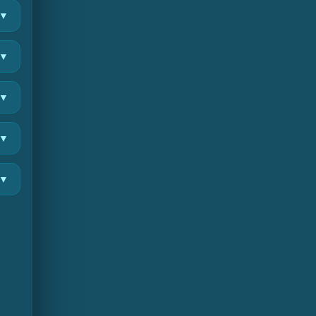
▼
▼
▼
▼
▼