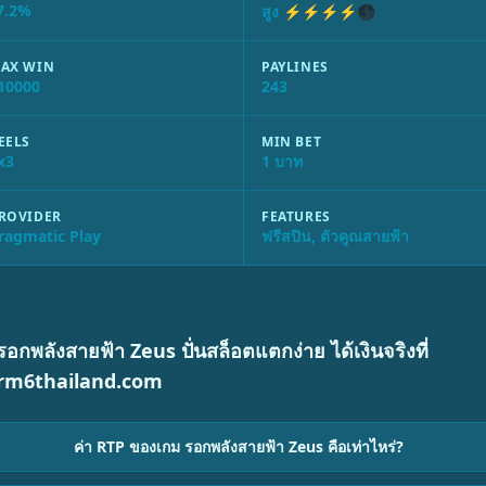
7.2%
สูง ⚡⚡⚡⚡🌑
AX WIN
PAYLINES
10000
243
EELS
MIN BET
x3
1 บาท
ROVIDER
FEATURES
ragmatic Play
ฟรีสปิน, ตัวคูณสายฟ้า
รอกพลังสายฟ้า Zeus ปั่นสล็อตแตกง่าย ได้เงินจริงที่
rm6thailand.com
ค่า RTP ของเกม รอกพลังสายฟ้า Zeus คือเท่าไหร่?