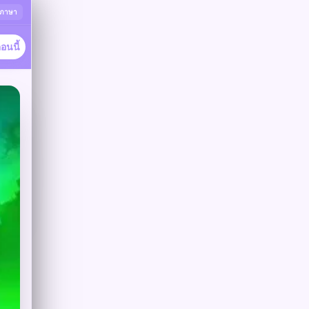
ภาษา
อนนี้