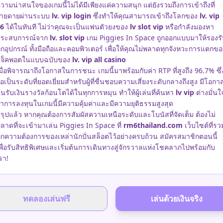
วามน่าสนใจของเกมนี้ไม่ได้มีเพียงแค่ความสนุก แต่ยังรวมถึงการเข้าถึงที่
่ายดายผ่านระบบ
lv. vip login
ซึ่งทำให้คุณสามารถเข้าถึงโลกของ
lv. vip
6
ได้ในทันที ไม่ว่าคุณจะเป็นแฟนตัวยงของ
lv slot vip
หรือกำลังมองหา
ประสบการณ์จาก
lv. slot vip
เกม Piggies In Space ถูกออกแบบมาให้รองร
ุกอุปกรณ์ ทั้งมือถือและคอมพิวเตอร์ เพื่อให้คุณไม่พลาดทุกจังหวะการแตกขอ
แจ็คพอตในแบบฉบับของ
lv. vip all casino
มื่อพิจารณาถึงโอกาสในการชนะ เกมนี้มาพร้อมกับค่า RTP ที่สูงถึง 96.7% ซึ่
ือเป็นระดับที่ยอดเยี่ยมสำหรับผู้ที่ชื่นชอบความเสี่ยงระดับกลางถึงสูง มีโอกา
ุ้นรับเงินรางวัลก้อนโตได้ในทุกการหมุน ทำให้ผู้เล่นที่ค้นหา
lv vip
ต่างมั่นใ
่าการลงทุนในเกมนี้มีความคุ้มค่าและมีความยุติธรรมสูงสุด
รุปแล้ว หากคุณต้องการสัมผัสความเหนือระดับและโบนัสที่จัดเต็ม ต้องไม่
ลาดที่จะเข้ามาเล่น Piggies In Space ที่
rm6thailand.com
เว็บไซต์ที่รว
ุกความต้องการของเหล่านักปั่นสล็อตไว้อย่างครบถ้วน สมัครสมาชิกตอนนี้
พื่อรับสิทธิพิเศษและเริ่มต้นการเดินทางสู่จักรวาลแห่งโชคลาภไปพร้อมกับ
รา!
ทดลองเล่นฟรี
เล่นด้วยเงินจริง