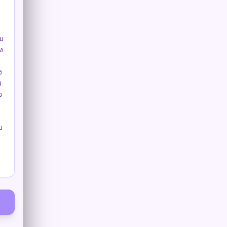
ับ
ง
ง
ส
จ
ม