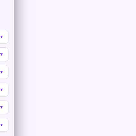
▼
▼
▼
▼
▼
▼