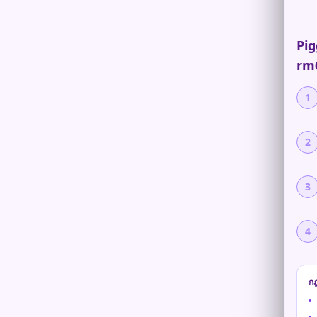
Pig
rm
1
2
3
4
ก