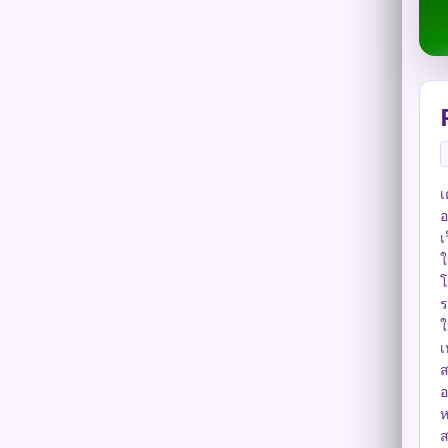
เ
อ
เ
ใ
โ
ร
ใ
เ
ส
อ
ห
ส