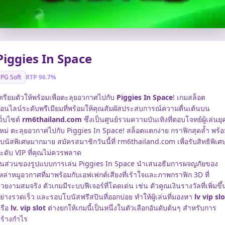
▶
Piggies In Space
PG Soft
RTP 96.7%
ตรียมตัวให้พร้อมเพื่อตะลุยอวกาศไปกับ
Piggies In Space
! เกมสล็อต
อนไลน์ระดับพรีเมียมที่พร้อมให้คุณสัมผัสประสบการณ์ความตื่นเต้นบน
ว็บไซต์
rm6thailand.com
ซึ่งเป็นศูนย์รวมความบันเทิงที่ตอบโจทย์ผู้เล่นยุ
หม่ ตะลุยอวกาศไปกับ Piggies In Space! สล็อตแตกง่าย กราฟิกสุดล้ำ พร้
บนัสพิเศษมากมาย สมัครสมาชิกวันนี้ที่ rm6thailand.com เพื่อรับสิทธิพิเศ
ะดับ VIP ที่คุณไม่ควรพลาด
นส่วนของรูปแบบการเล่น Piggies In Space นำเสนอธีมการผจญภัยของ
หล่าหมูอวกาศที่มาพร้อมกับเอฟเฟกต์เสียงที่เร้าใจและภาพกราฟิก 3D ที่
วยงามสมจริง ตัวเกมมีระบบฟีเจอร์ที่โดดเด่น เช่น ตัวคูณเงินรางวัลที่เพิ่มขึ้
ย่างรวดเร็ว และรอบโบนัสฟรีสปินที่ออกบ่อย ทำให้ผู้เล่นที่มองหา
lv vip slo
รือ
lv. vip slot
ต่างยกให้เกมนี้เป็นหนึ่งในตัวเลือกอันดับต้นๆ สำหรับการ
ร้างกำไร