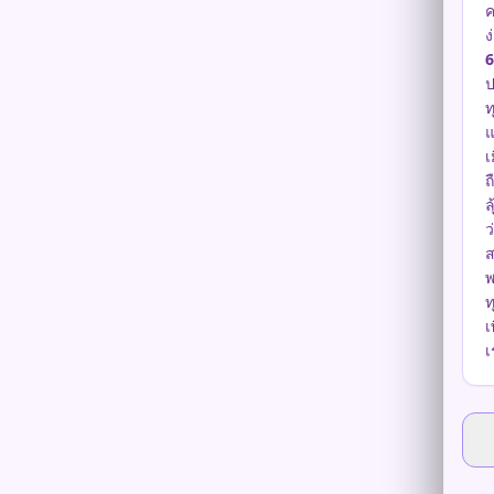
ค
ง
6
ท
เ
ถ
ล
ว
ส
พ
ท
เ
เ