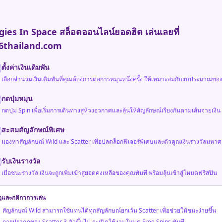
gies In Space สล็อตออนไลน์ยอดฮิต เล่นเลยที่
6thailand.com
ตั้งค่าเงินเดิมพัน
เลือกจำนวนเงินเดิมพันที่คุณต้องการต่อการหมุนหนึ่งครั้ง ให้เหมาะสมกับงบประมาณขอ
กดปุ่มหมุน
กดปุ่ม Spin เพื่อเริ่มการเดินทางสู่ห้วงอวกาศและลุ้นให้สัญลักษณ์เรียงกันตามเส้นจ่ายเงิน
สะสมสัญลักษณ์พิเศษ
มองหาสัญลักษณ์ Wild และ Scatter เพื่อปลดล็อกฟีเจอร์พิเศษและตัวคูณเงินรางวัลมหา
รับเงินรางวัล
เมื่อชนะรางวัล เงินจะถูกเพิ่มเข้าสู่ยอดคงเหลือของคุณทันที พร้อมลุ้นเข้าสู่โหมดฟรีสปิน
ฎและกติกาการเล่น
สัญลักษณ์ Wild สามารถใช้แทนได้ทุกสัญลักษณ์ยกเว้น Scatter เพื่อช่วยให้ชนะง่ายขึ้น
การปรากฏของ Scatter 3 ตัวขึ้นไป จะเปิดใช้งานโหมด Free Spins ทันที