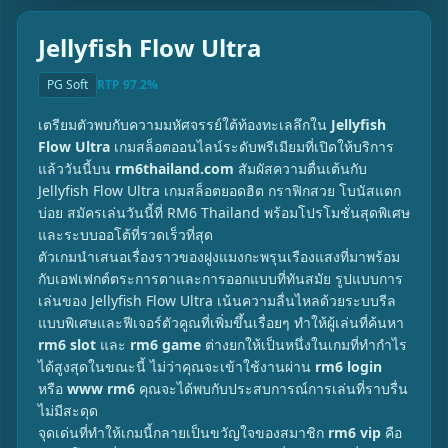
▶
Jellyfish Flow Ultra
PG Soft
RTP 97.2%
เตรียมตัวพบกับความมหัศจรรย์ใต้ท้องทะเลลึกใน
Jellyfish
Flow Ultra
เกมสล็อตออนไลน์ระดับพรีเมียมที่เปิดให้บริการ
แล้ววันนี้บน
rm6thailand.com
สัมผัสความตื่นเต้นกับ
Jellyfish Flow Ultra เกมสล็อตยอดฮิต กราฟิกสวย โบนัสแตก
บ่อย สมัครเล่นวันนี้ที่ RM6 Thailand พร้อมโปรโมชั่นสุดพิเศษ
และระบบออโต้ที่รวดเร็วที่สุด
ตัวเกมนำเสนอเรื่องราวของฝูงแมงกะพรุนเรืองแสงที่มาพร้อม
กับเอฟเฟกต์ตระการตาและการออกแบบที่ทันสมัย รูปแบบการ
เล่นของ Jellyfish Flow Ultra เน้นความลื่นไหลด้วยระบบรีล
แบบพิเศษและฟีเจอร์ตัวคูณที่เพิ่มขึ้นเรื่อยๆ ทำให้ผู้เล่นที่ค้นหา
rm6 slot
และ
rm6 game
ต่างยกให้เป็นหนึ่งในเกมที่ทำกำไร
ได้สูงสุดในขณะนี้ ไม่ว่าคุณจะเข้าใช้งานผ่าน
rm6 login
หรือ
www rm6
คุณจะได้พบกับประสบการณ์การเล่นที่ราบรื่น
ไม่มีสะดุด
จุดเด่นที่ทำให้เกมนี้กลายเป็นขวัญใจของสมาชิก
rm6 vip
คือ