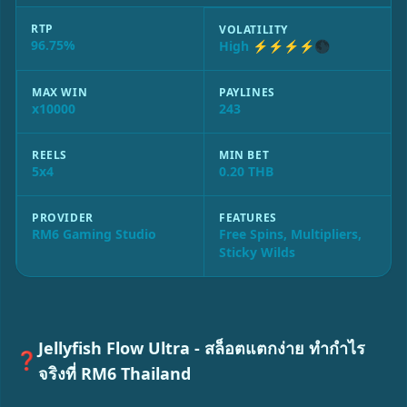
RTP
VOLATILITY
96.75%
High ⚡⚡⚡⚡🌑
MAX WIN
PAYLINES
x10000
243
REELS
MIN BET
5x4
0.20 THB
PROVIDER
FEATURES
RM6 Gaming Studio
Free Spins, Multipliers,
Sticky Wilds
Jellyfish Flow Ultra - สล็อตแตกง่าย ทำกำไร
❓
จริงที่ RM6 Thailand