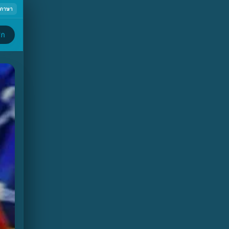
ภาษา
ิก