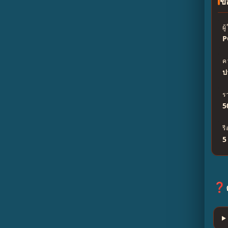
ข
ผู
P
ค
ป
ร
5
รี
5
❓