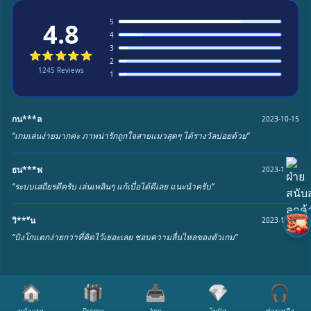
5
4.8
4
3
⭐⭐⭐⭐⭐
2
1245 Reviews
1
กน***ล
2023-10-15
“เกมเล่นง่ายมากค่ะ ภาพน่ารักถูกใจสายแมวสุดๆ ได้รางวัลบ่อยด้วย”
ธน***พ
2023-11-02
“ระบบเสถียรดีครับ เล่นเพลินๆ แก้เบื่อได้ดีเลย แนะนำครับ”
วิ***ัน
2023-11-20
“บิงโกแตกง่ายกว่าที่คิดไว้เยอะเลย ชอบความลื่นไหลของตัวเกม”
🏠
🎁
📥
💎
🎧
หน้าแรก
Promo
App
โบนัส
ช่วยเหลือ