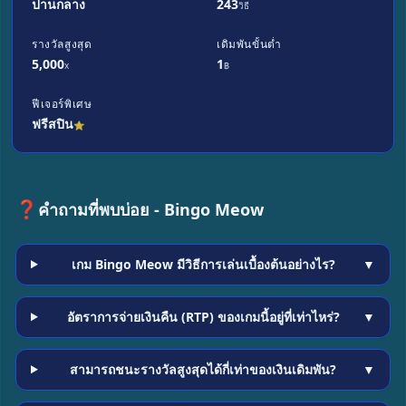
ปานกลาง
243
วิธี
รางวัลสูงสุด
เดิมพันขั้นต่ำ
5,000
1
x
฿
ฟีเจอร์พิเศษ
ฟรีสปิน
⭐
❓
คำถามที่พบบ่อย - Bingo Meow
เกม Bingo Meow มีวิธีการเล่นเบื้องต้นอย่างไร?
▼
อัตราการจ่ายเงินคืน (RTP) ของเกมนี้อยู่ที่เท่าไหร่?
▼
สามารถชนะรางวัลสูงสุดได้กี่เท่าของเงินเดิมพัน?
▼