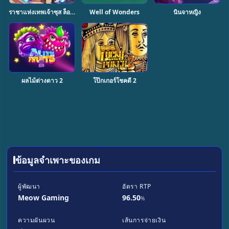
ราชาแห่งเทพเจ้าซุส ล็อค 2 สปิน
Well of Wonders
นินจาหญิง
ผลไม้ต่างดาว 2
โป๊กเกอร์โชคดี 2
ข้อมูลจำเพาะของเกม
ผู้พัฒนา
อัตรา RTP
Meow Gaming
96.50
%
ความผันผวน
เส้นการจ่ายเงิน