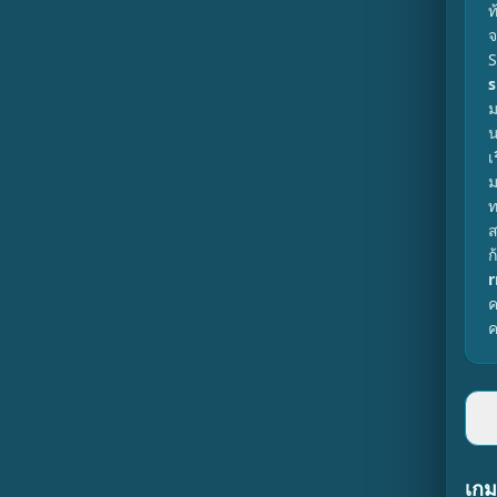
ท
จ
S
s
ม
น
เ
ม
ท
ส
ก
r
ค
ค
เกมท