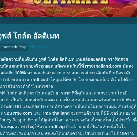
▶
วูฟส์ โกล์ด อัลติเมท
Pragmatic Play
RTP 96.7%
ัมผัสความตื่นเต้นกับ วูฟส์ โกล์ด อัลติเมท เกมสล็อตยอดฮิต กราฟิกสวย
บนัสแตกหนัก จ่ายจริงทุกยอด สมัครเล่นวันนี้ที่ rm6thailand.com มั่นคง
ลอดภัย 100%
หากคุณกำลังมองหาประสบการณ์การเดิมพันที่เหนือระดับ
ารเลือกเล่นผ่าน
rm6
จะทำให้คุณได้พบกับโลกของเกมสล็อตที่เต็มไปด้วย
โอกาสในการทำกำไรมหาศาล
ูฟส์ โกล์ด อัลติเมท นำเสนอธีมธรรมชาติที่ดุดันและน่าเกรงขาม โดยมี
มาป่าเป็นสัญลักษณ์หลักของความแข็งแกร่ง ตัวเกมมาพร้อมกับกราฟิกที่คม
ัดระดับ HD และเสียงประกอบที่สร้างความตื่นเต้นในทุกการหมุน สำหรับผู้ที่
ื่นชอบ
rm6 com
และ
rm6 thailand
จะทราบดีว่าเกมนี้มีฟีเจอร์เด่นอย่าง
oney Respin ที่ช่วยให้ผู้เล่นมีโอกาสชนะรางวัลแจ็คพอตใหญ่ได้ง่ายขึ้น ซึ่
ป็นเหตุผลว่าทำไมผู้ใช้งาน
rm6 vip
ถึงเลือกเกมนี้เป็นอันดับหนึ่งในใจ
นด้านของระบบการเล่น คุณจะได้พบกับความเรียบง่ายแต่แฝงไปด้วยความ