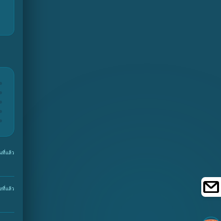
นที่แล้ว
งที่แล้ว