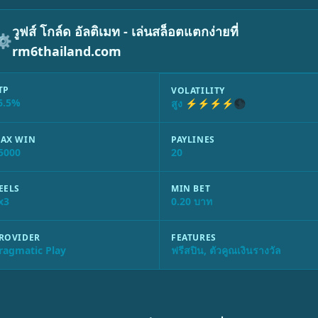
วูฟส์ โกล์ด อัลติเมท - เล่นสล็อตแตกง่ายที่
⚙️
rm6thailand.com
TP
VOLATILITY
6.5%
สูง ⚡⚡⚡⚡🌑
AX WIN
PAYLINES
5000
20
EELS
MIN BET
x3
0.20 บาท
ROVIDER
FEATURES
ragmatic Play
ฟรีสปิน, ตัวคูณเงินรางวัล