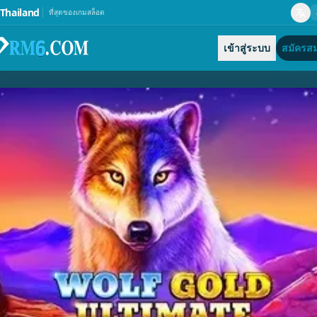
Thailand
ที่สุดของเกมสล็อต
เข้าสู่ระบบ
สมัครส