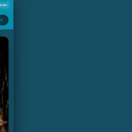
ภาษา
ิก