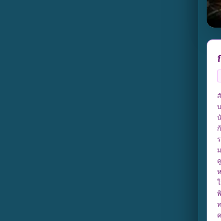
ส
บ
น
ก
ร
ม
ค
ห
ใ
พ
ท
ค