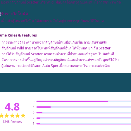
มองหาสัญลักษณ์ Scatter หรือ Wild เพื่อปลดล็อกตัวคูณและเพิ่มโอกาสชนะรางวัล
รับรางวัลโบนัส
เมื่อเข้าสู่โหมดฟรีสปิน ให้สะสมรางวัลใหญ่จากการขุดค้นสมบัติในเกม
ame Rules & Features
การชนะรางวัลจะคำนวณจากสัญลักษณ์ที่เหมือนกันเรียงตามเส้นจ่ายเงิน
สัญลักษณ์ Wild สามารถใช้แทนที่สัญลักษณ์อื่นๆ ได้ทั้งหมด ยกเว้น Scatter
การได้รับสัญลักษณ์ Scatter ครบตามจำนวนที่กำหนดจะเข้าสู่รอบโบนัสทันที
อัตราการจ่ายเงินขึ้นอยู่กับมูลค่าของสัญลักษณ์และจำนวนเท่าของตัวคูณที่ได้รับ
ผู้เล่นสามารถเลือกใช้โหมด Auto Spin เพื่อความสะดวกในการเล่นต่อเนื่อง
5
4.8
4
3
⭐⭐⭐⭐⭐
2
1248 Reviews
1