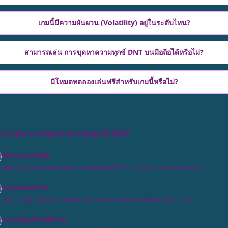
เกมนี้มีความผันผวน (Volatility) อยู่ในระดับไหน?
สามารถเล่น การขุดหาความทุกข์ DNT บนมือถือได้หรือไม่?
มีโหมดทดลองเล่นฟรีสำหรับเกมนี้หรือไม่?
ีการเล่น การขุดหาความทุกข์ DNT
ตั้งค่าเงินเดิมพัน
เลือกจำนวนเงินเดิมพันที่ต้องการเล่นต่อรอบให้เหมาะสมกับงบประมาณของคุณ
กดปุ่มหมุนสปิน
คลิกปุ่ม Spin เพื่อเริ่มการหมุนวงล้อและรอลุ้นผลลัพธ์ของสัญลักษณ์ที่ปรากฏ
สะสมสัญลักษณ์พิเศษ