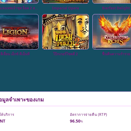
ราชาแห่งเทพเจ้าซุส ล็อค 2 สปิน
Imperial Opera
Bierfest Delight
ลีเจี้ยน เอ็กซ์ ดีเอ็นที
โป๊กเกอร์โชคดี 2
ฟื้นคืนความร่ำรวย
้อมูลจำเพาะของเกม
้ให้บริการ
อัตราการจ่ายคืน (RTP)
NT
96.50
%