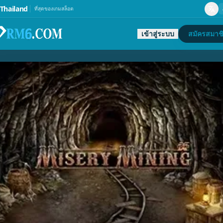
Thailand
ที่สุดของเกมสล็อต
เข้าสู่ระบบ
สมัครสมาช