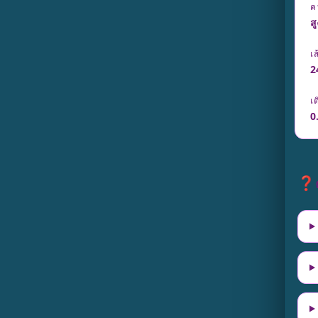
ค
สู
เ
2
เด
0
❓